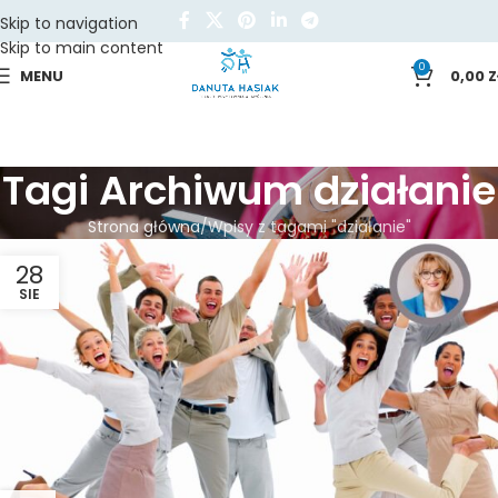
Skip to navigation
Skip to main content
0
MENU
0,00
Z
Tagi Archiwum działanie
Strona główna
Wpisy z tagami "działanie"
28
SIE