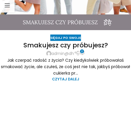
SIĘGAJ PO SWOJE
Smakujesz czy próbujesz?
0
admin@dh
Jak czerpać radość z życia? Czy kiedykolwiek próbowałaś
smakować życie, ale czułeś, że coś jest nie tak, jakbyś próbował
cukierka pr...
CZYTAJ DALEJ