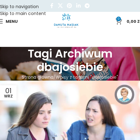
Skip to navigation
Skip to main content
0
MENU
0,00
Z
Tagi Archiwum
dbajosiebie
Strona główna
Wpisy z tagami "dbajosiebie"
01
WRZ