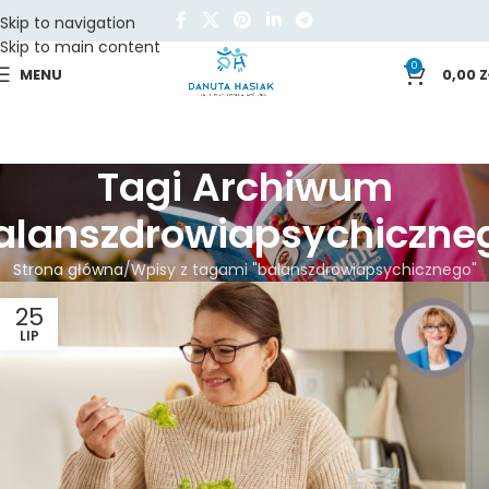
Skip to navigation
Skip to main content
0
MENU
0,00
Z
Tagi Archiwum
alanszdrowiapsychiczne
Strona główna
Wpisy z tagami "balanszdrowiapsychicznego"
25
LIP