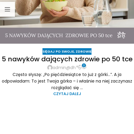
SIĘGAJ PO SWOJE
,
ZDROWIE
5 nawyków dających zdrowie po 50 tce
0
admin@dh
Często słyszę: „Po pięćdziesiątce to już z górki...”. A ja
odpowiadam: To jest Twoja górka – i właśnie na niej zaczynasz
rozglądać się ...
CZYTAJ DALEJ