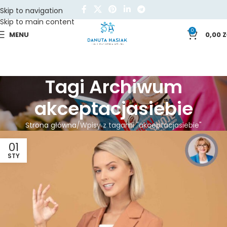
Skip to navigation
Skip to main content
0
MENU
0,00
Z
Tagi Archiwum
akceptacjasiebie
Strona główna
Wpisy z tagami "akceptacjasiebie"
01
STY