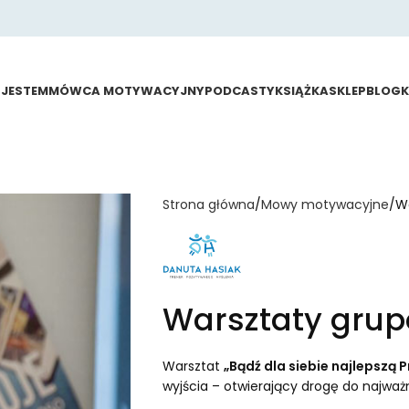
 JESTEM
MÓWCA MOTYWACYJNY
PODCASTY
KSIĄŻKA
SKLEP
BLOG
Strona główna
Mowy motywacyjne
Wa
Warsztaty grup
Warsztat
„Bądź dla siebie najlepszą P
wyjścia – otwierający drogę do najważnie