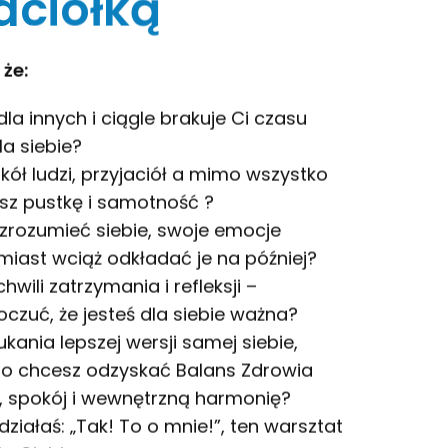
aciółką
 że:
dla innych i ciągle brakuje Ci czasu
la siebie?
ół ludzi, przyjaciół a mimo wszystko
sz pustkę i samotność ?
 zrozumieć siebie, swoje emocje
amiast wciąż odkładać je na później?
hwili zatrzymania i refleksji –
czuć, że jesteś dla siebie ważna?
kania lepszej wersji samej siebie,
go chcesz odzyskać Balans Zdrowia
, spokój i wewnętrzną harmonię?
ziałaś: „Tak! To o mnie!”, ten warsztat