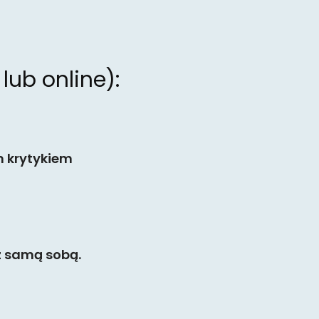
ub online):
m krytykiem
 z samą sobą.