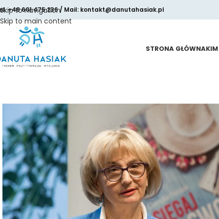
el. +48 601 475 236 / Mail: kontakt@danutahasiak.pl
Skip to navigation
Skip to main content
STRONA GŁÓWNA
KIM