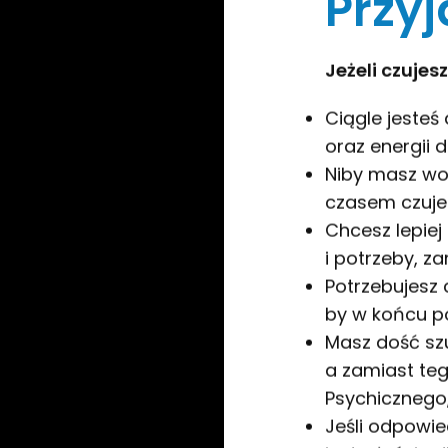
Przyj
Jeżeli czujesz
Ciągle jesteś 
oraz energii d
Niby masz wok
czasem czuje
Chcesz lepiej
i potrzeby, z
Potrzebujesz c
by w końcu po
Masz dość szu
a zamiast te
Psychicznego
Jeśli odpowied