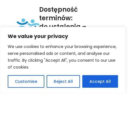
Dostępność
terminów:
do ustalenia –
rezerwuj
We value your privacy
z wyprzedzeniem!
We use cookies to enhance your browsing experience,
serve personalised ads or content, and analyse our
traffic. By clicking "Accept All", you consent to our use
of cookies.
Możliwość
wystąpienia
Customise
Reject All
Accept All
w Twojej lokalizacji
lub online.